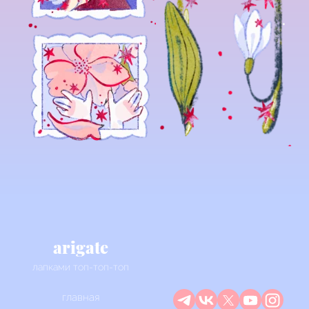
arigate
лапками топ-топ-топ
главная