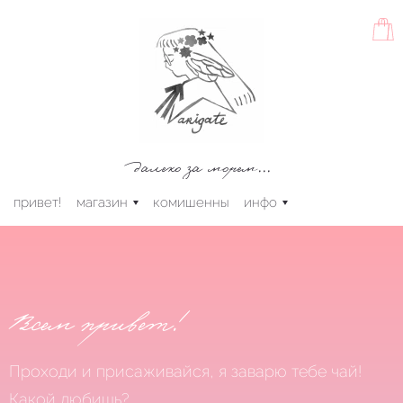
далеко за морем...
привет!
магазин
комишенны
инфо
Всем привет!
Проходи и присаживайся, я заварю тебе чай!
Какой любишь?