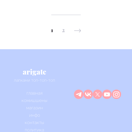
1
2
arigate
лапками топ-топ-топ
главная
комишшены
магазин
инфо
контакты
политика