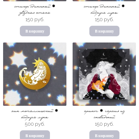
стикер одиночный ✸
стикер одиночный ✸
звёздная птаха
подруга луны
150 руб.
150 руб.
В корзину
В корзину
пин металлический ✸
принт ✸ гарпия из
подруга луны
сновидений
500 руб.
150 руб.
В корзину
В корзину