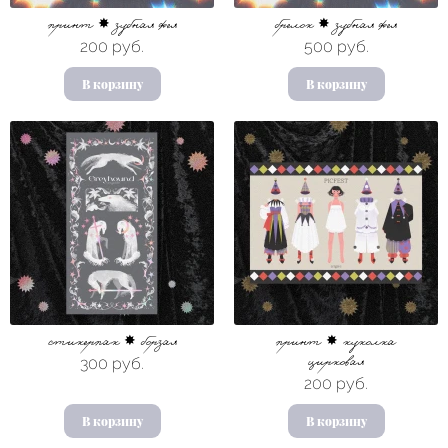
принт ✸ зубная фея
брелок ✸ зубная фея
200 руб.
500 руб.
В корзину
В корзину
стикерпак ✸ борзая
принт ✸ куколка
300 руб.
цирковая
200 руб.
В корзину
В корзину