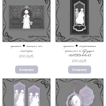
принт ✸ письмо от
принт ✸ отражение
матери
прошлого и будущего
200 руб.
ПРЕДЗАКАЗ
200 руб.
В корзину
В корзину