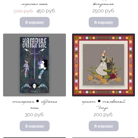
морская пена
фокусника
450 руб.
2500 руб.
500 руб.
В корзину
В корзину
стикерпак ✸ создание
принт ✸ тыквенный
ночи
досуг
300 руб.
200 руб.
В корзину
В корзину