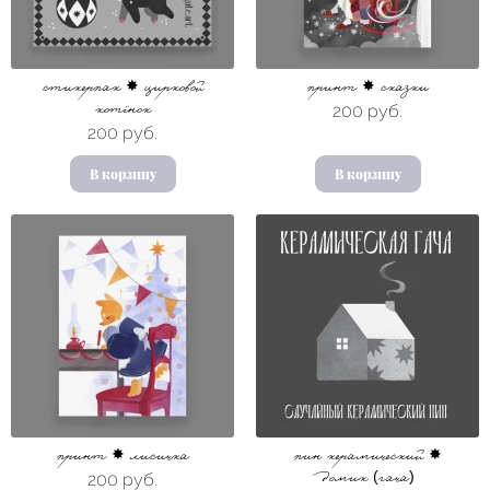
стикерпак ✸ цирковой
принт ✸ сказки
200 руб.
котёнок
200 руб.
В корзину
В корзину
принт ✸ лисичка
пин керамический ✸
200 руб.
домик (гача)