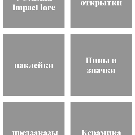
открытки
Impact lore
Пины и
наклейки
значки
предзаказы
Керамика