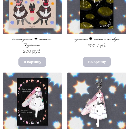
стикерпак ✸ кошки-
принт ✸ песня о клевере
200 руб.
дурёшки
200 руб.
В корзину
В корзину