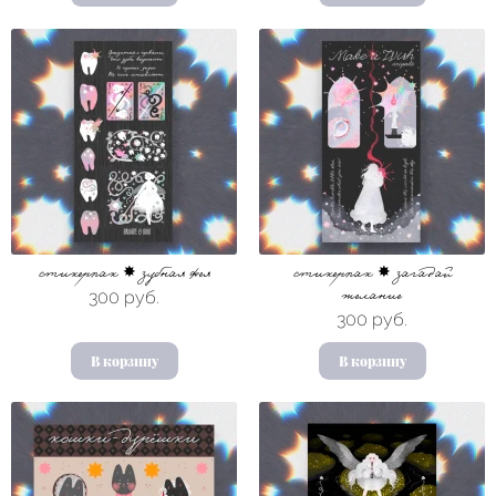
стикерпак ✸ зубная фея
стикерпак ✸ загадай
300 руб.
желание
300 руб.
В корзину
В корзину