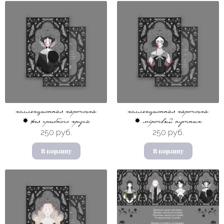
коллекционная карточка
коллекционная карточка
✸ фея грибного круга
✸ мёртвый путник
250 руб.
250 руб.
В корзину
В корзину