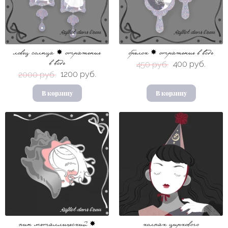
ловец солнца ✸ отражение
брелок ✸ отражение в воде
400 руб.
в воде
450 руб.
1200 руб.
2000 руб.
В корзину
В корзину
пин металлический ✸
колпак циркового