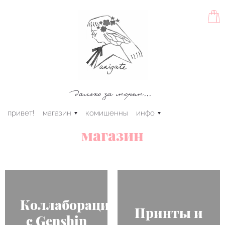
далеко за морем...
привет!
магазин
комишенны
инфо
магазин
Коллаборация
Принты и
с Genshin