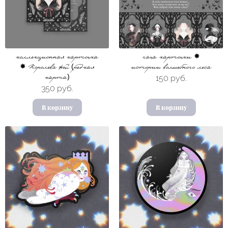
коллекционная карточка
гача карточки ✸
✸ Королева фей (редкая
истории волшебного леса
150 руб.
карта)
350 руб.
В корзину
В корзину