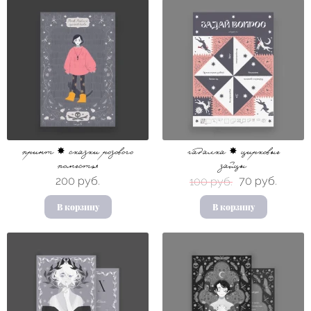
принт ✸ сказки розового
гадалка ✸ цирковые
поместья
зайцы
200 руб.
70 руб.
100 руб.
В корзину
В корзину