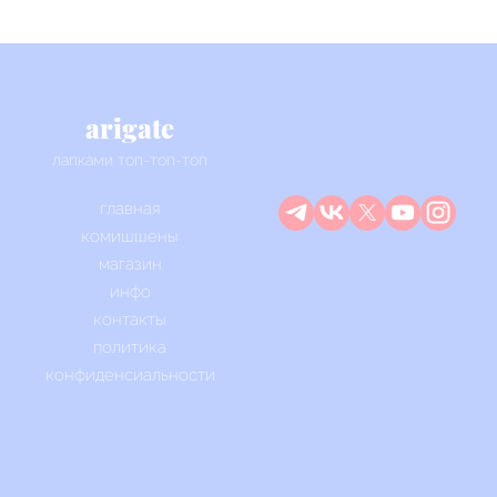
arigate
лапками топ-топ-топ
главная
комишшены
магазин
инфо
контакты
политика
конфиденсиальности