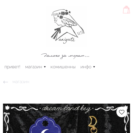
далеко за морем...
привет!
магазин
комишенны
инфо
магазин