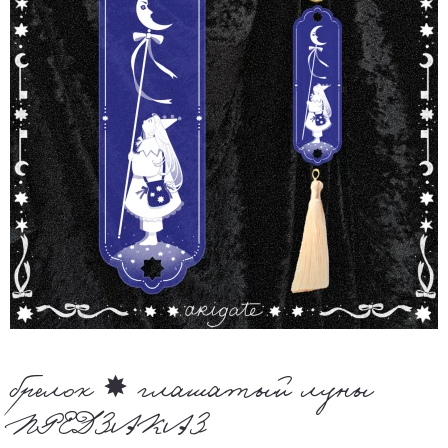
брелок ✸ глашатый луны
ПРЕДЗАКАЗ