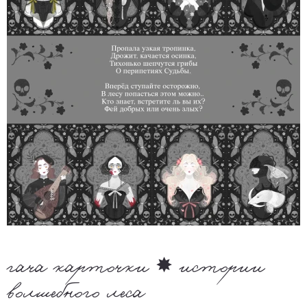
гача карточки ✸ истории
волшебного леса