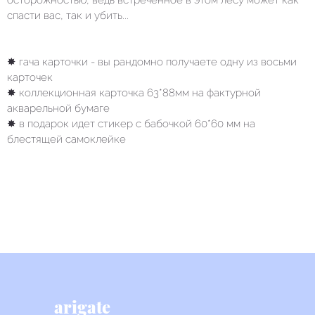
осторожностью, ведь встреченное в этом лесу может как
спасти вас, так и убить...
✸ гача карточки - вы рандомно получаете одну из восьми
карточек
✸ коллекционная карточка 63*88мм на фактурной
акварельной бумаге
✸ в подарок идет стикер с бабочкой 60*60 мм на
блестящей самоклейке
arigate