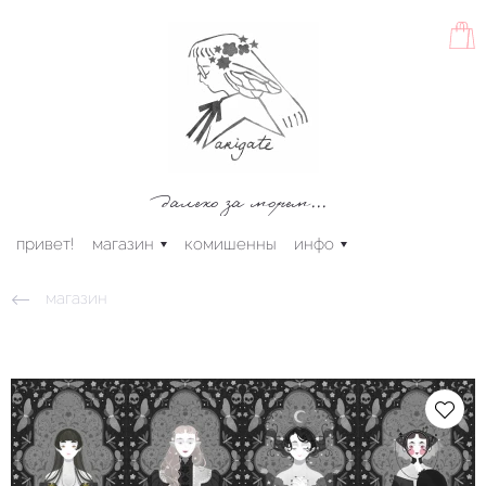
далеко за морем...
привет!
магазин
комишенны
инфо
магазин