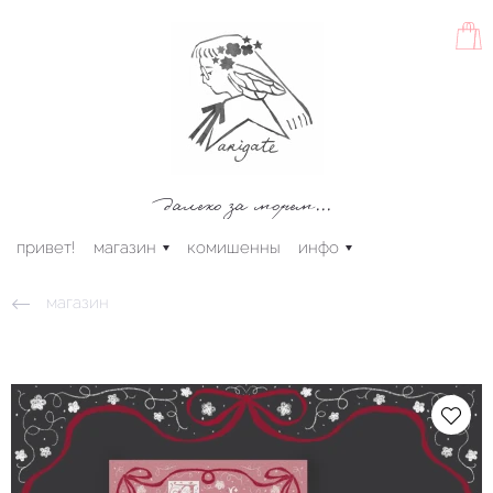
далеко за морем...
привет!
магазин
комишенны
инфо
магазин