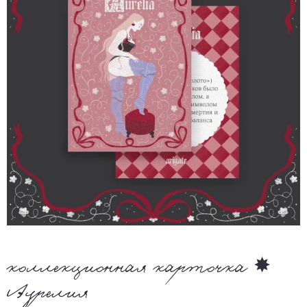
коллекционная карточка ✸
Аурелия