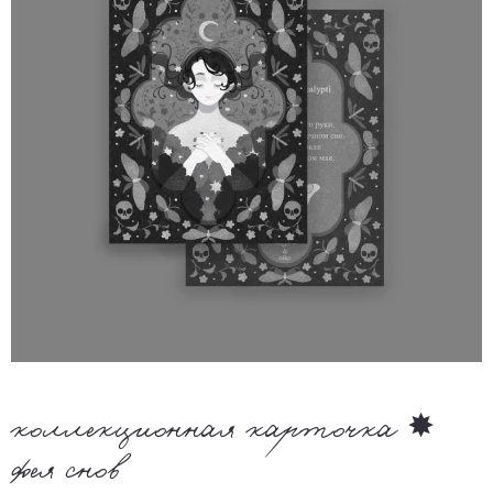
коллекционная карточка ✸
фея снов