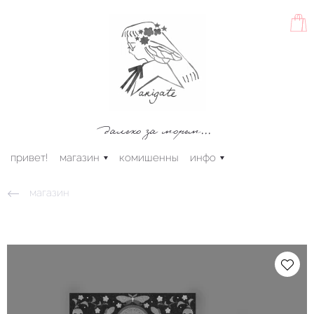
далеко за морем...
привет!
магазин
комишенны
инфо
магазин