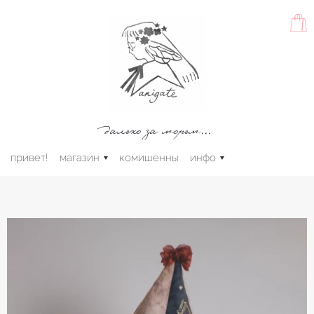
далеко за морем...
привет!
магазин
комишенны
инфо