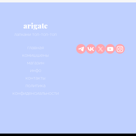
arigate
лапками топ-топ-топ
главная
комишшены
магазин
инфо
контакты
политика
конфиденсиальности