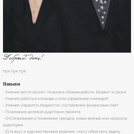
Добрый день!
пук пук пук
Навыки
- Умение вести проект, понимать объемы работы, бюджет и сроки
- Умение работы в команде и/или управление командой
- Умение управлять бюджетом, составление финансовых смет
- Понимание целевой аудитории проекта
- Отслеживание и понимание трендов, новых веяний или запросов
аудитории
- Есть вкус и художественное видение, смогу объяснить задачу