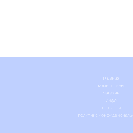
главная
комишшены
магазин
инфо
контакты
политика конфиденсиаль