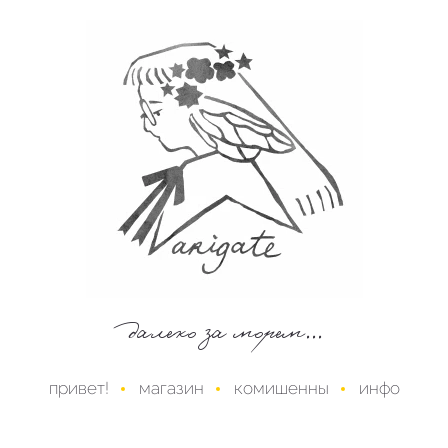
далеко за морем...
привет!
магазин
комишенны
инфо