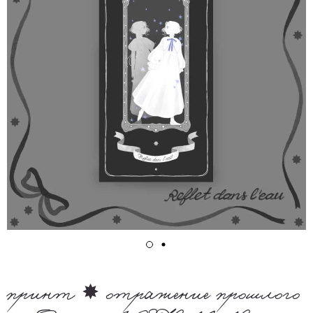
принт ✸ отражение прошлого