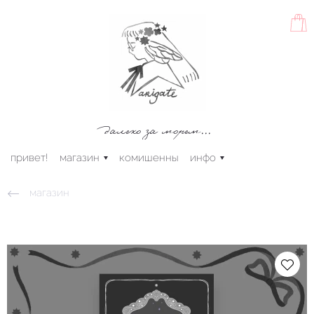
далеко за морем...
привет!
магазин
комишенны
инфо
магазин