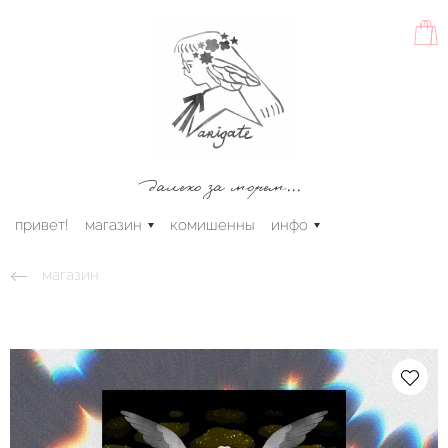
далеко за морем...
привет!
магазин
комишенны
инфо
магазин