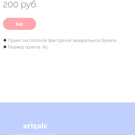
200 руб.
buy
✸ Принт на плотной фактурной акварельной бумаге
✸ Размер принта: А5
arigate
лапками топ-топ-топ