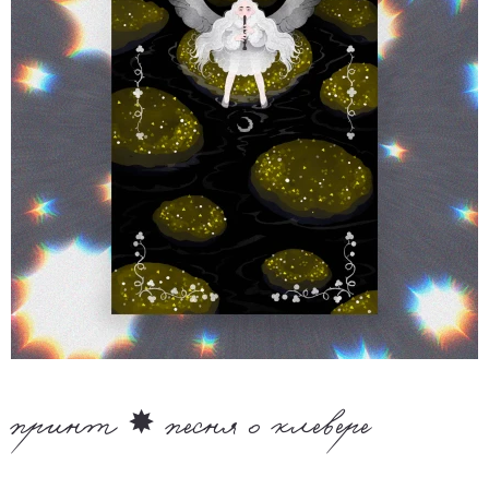
принт ✸ песня о клевере