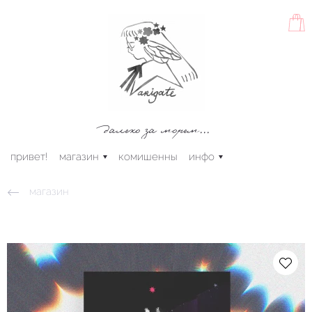
далеко за морем...
привет!
магазин
комишенны
инфо
магазин