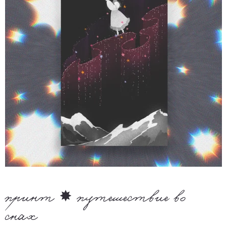
принт ✸ путешествие во
снах