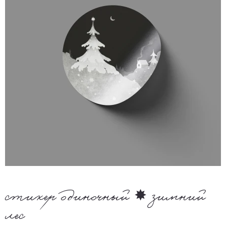
стикер одиночный ✸ зимний
лес