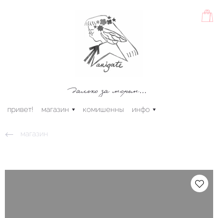
далеко за морем...
привет!
магазин
комишенны
инфо
магазин