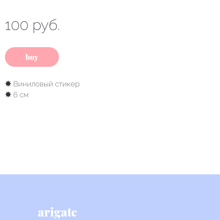
100 руб.
buy
✸
Виниловый стикер
✸
6 см
arigate