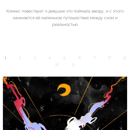
Комикс повествует о девушке что поймала звезду, и с этого
начинается её маленькое путешествие между сном и
реальностью
1
2
3
4
5
6
7
8
9
10
11