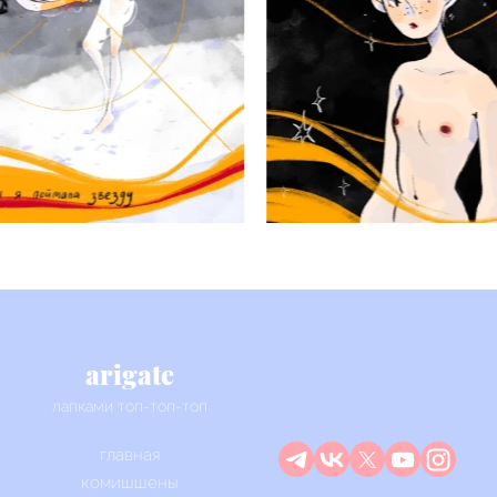
arigate
лапками топ-топ-топ
главная
комишшены